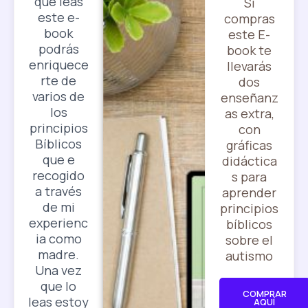
que leas
Si
este e-
compras
book
este E-
podrás
book te
enriquece
llevarás
rte de
dos
varios de
enseñanz
los
as extra,
principios
con
Bíblicos
gráficas
que e
didáctica
recogido
s para
a través
aprender
de mi
principios
experienc
bíblicos
ia como
sobre el
madre.
autismo
Una vez
que lo
COMPRAR
leas estoy
AQUÍ